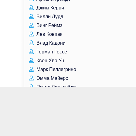
Джим Керри
Билли Лурд
Винг Реймз
Лев Ковпак
Влад Кадони
Герман Гессе
Квон Хва Ун
Марк Пеллегрино
Эмма Майерс
Питер Динклэйдж
Олег Табаков
Мелания Трамп
Дмитрий Назаров
Егор Крид
Алексей Морозов