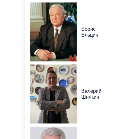
Борис
Ельцин
Валерий
Шнякин