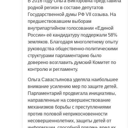
В 2016 году Ольга Викторовна представила
родной регион в составе депутатов
Государственной думы РФ VII созыва. На
предшествовавшем выборам
внутрипартийном голосовании «Единой
России» её кандидатуру поддержали 58%
земляков. Благодаря многолетнему опыту
руководства общественно-политическими
структурами парламентарию было
доверено возглавить думский Комитет по
контролю и регламенту.
Ольга Савастьянова уделяла наибольшее
внимание усилению мер по защите детей.
Парламентарий продвигала инициативы,
направленные на совершенствование
механизмов борьбы с преступлениями
против половой неприкосновенности
несовершеннолетних, защиты детей от
информации, способной повлечь вред их