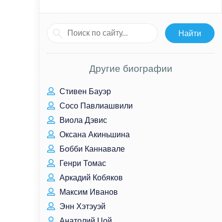
Другие биографии
Стивен Бауэр
Сосо Павлиашвили
Виола Дэвис
Оксана Акиньшина
Бобби Каннавале
Генри Томас
Аркадий Кобяков
Максим Иванов
Энн Хэтэуэй
Анатолий Цой