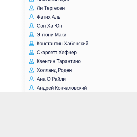
Ли Тергесен
Фатих Аль
Сон Ха Юн
Энтони Маки
Константин Хабенский
Скарлетт Хефнер
Квентин Тарантино
Холланд Роден
Ана О’Райли
Андрей Кончаловский
Лили Гладстоун
Екатерина Рощина-Инсарова
Фёдор Шаляпин
Клэр Фой