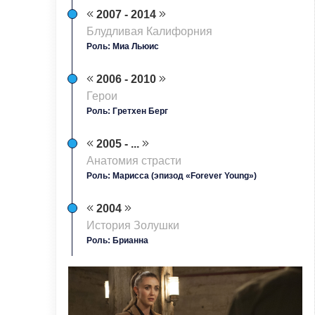
2007 - 2014
Блудливая Калифорния
Роль: Миа Льюис
2006 - 2010
Герои
Роль: Гретхен Берг
2005 - ...
Анатомия страсти
Роль: Марисса (эпизод «Forever Young»)
2004
История Золушки
Роль: Брианна