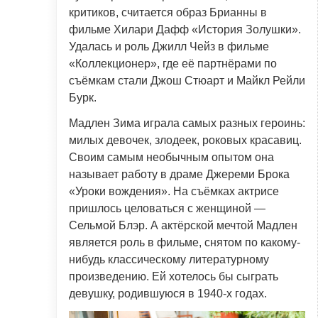
критиков, считается образ Брианны в
фильме Хилари Дафф «История Золушки».
Удалась и роль Джилл Чейз в фильме
«Коллекционер», где её партнёрами по
съёмкам стали Джош Стюарт и Майкл Рейли
Бурк.
Мадлен Зима играла самых разных героинь:
милых девочек, злодеек, роковых красавиц.
Своим самым необычным опытом она
называет работу в драме Джереми Брока
«Уроки вождения». На съёмках актрисе
пришлось целоваться с женщиной —
Сельмой Блэр. А актёрской мечтой Мадлен
является роль в фильме, снятом по какому-
нибудь классическому литературному
произведению. Ей хотелось бы сыграть
девушку, родившуюся в 1940-х годах.