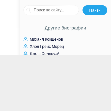
Другие биографии
Михаил Кокшенов
Хлоя Грейс Морец
Джош Холлоуэй
Чан На Ра
Уайатт Рассел
Хелена Бонем Картер
Ирина Белых
Ленни Джеймс
Кевин МакНелли
Билли Браун