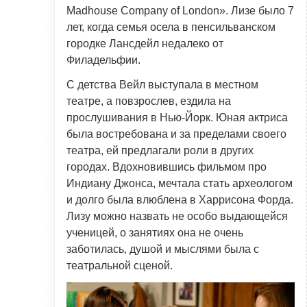
Madhouse Company of London». Лизе было 7
лет, когда семья осела в пенсильванском
городке Лансдейл недалеко от
Филадельфии.
С детства Вейл выступала в местном
театре, а повзрослев, ездила на
прослушивания в Нью-Йорк. Юная актриса
была востребована и за пределами своего
театра, ей предлагали роли в других
городах. Вдохновившись фильмом про
Индиану Джонса, мечтала стать археологом
и долго была влюблена в Харрисона Форда.
Лизу можно назвать не особо выдающейся
ученицей, о занятиях она не очень
заботилась, душой и мыслями была с
театральной сценой.