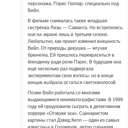
персонажа, Пэрис Геллар, специально под
Вейл.
В фильме снималась также младшая
сестрёнка Лизы — Саманта. Но встретились
они на экране лишь в третьем сезоне.
Любопытно, как проект изменил внешность
Вейл. От природы девушка — жгучая
брюнетка. Ей пришлось перекраситься в
блондинку ради роли Пэрис. В будущем она
ещё несколько раз подвергала
экспериментам свои волосы, но в конце
концов выбрала остаться светловолосой.
Позже Вейл работала со многими
выдающимися кинематографистами. В 1999
году ей предложили сыграть в детективном
хорроре «Отзвуки эха». Сценаристом
картины стал Дэвид Кепп — один из самых
известных в Голливуде, автор сценария