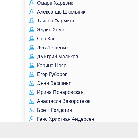
Омари Хардвик
Александр Школьник
Таисса Фармига
Элдис Ходж
Сон Кан
Лев Лещенко
Дмитрий Маликов
Карина Носе
Егор Губарев
Энни Вершинг
Ирина Понаровская
Анастасия Заворотнюк
Бретт Голдстин
Ганс Христиан Андерсен
Колин Эглсфилд
Кили Хоуз