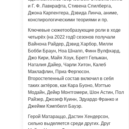
и Г. Ф. Лавкрафта, Стивена Спилберга,
Джона Карпентера, Дэвида Линча, аниме,
конспирологическими теориями и пр.
Ключевые сюжетообразующие роли в ходе
четырёх (на 2022 год0 сезонов получали
Вайнона Райдер, Дэвид Харбор, Милли
Бобби Браун, Ноа Шнапп, Финн Вулфхард,
Джо Кири, Майя Хоук, Бретт Гельман,
Наталия Дайер, Чарли Хитон, Калеб
Маклафлин, Приа Фергюсон.
Второстепенный состав включил в себя
таких актёров, как Кара Буоно, Мэттью
Модайн, Дейкр Монтгомери, Шон Астин, Пол
Райзер, Джозеф Куинн, Эдуардо Франко и
Джейми Кэмпбелл Бауэр.
Герой Матараццо, Дастин Хендерсон,
сильно выделяется среди других. Друг