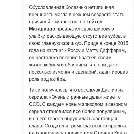
Обусловленная болезнью нетипичная
внешность могла в нежном возрасте стать
причиной комплексов, но
Гейтен
Матараццо
превратил свою широкую
улыбку, раскрывающую отсутствие зубов, в
свою главную «фишку». Придя в конце 2015
года на кастинг к Россу и Мэтту Дафферам,
он настолько покорил братьев своим
жизнелюбием и обаянием, что они даже
несколько изменили сценарий, адаптировав
роль под актёра.
Так и получилось, что весельчак Дастин из
сериала «Очень странные дела» живёт с
CCD. С каждым новым эпизодом и сезоном
сериал становился всё более популярным,
и на его героев обрушилась настоящая
слава. Создатели громогласнсного проекта
вдохновлялись творчеством Стивена Кинга