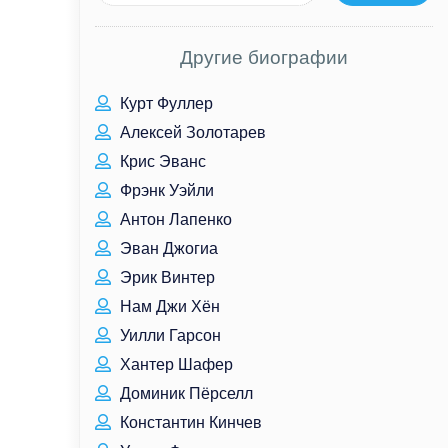
Другие биографии
Курт Фуллер
Алексей Золотарев
Крис Эванс
Фрэнк Уэйли
Антон Лапенко
Эван Джогиа
Эрик Винтер
Нам Джи Хён
Уилли Гарсон
Хантер Шафер
Доминик Пёрселл
Константин Кинчев