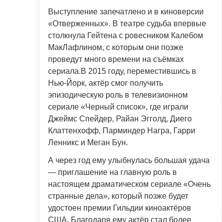
Выступление запечатлено и в киноверсии
«Отверженных». В театре судьба впервые
столкнула Гейтена с ровесником Калебом
МакЛафлином, с которым они позже
проведут много времени на съёмках
сериала.В 2015 году, переместившись в
Нью-Йорк, актёр смог получить
эпизодическую роль в телевизионном
сериале «Черный список», где играли
Джеймс Спейдер, Райан Эгголд, Диего
Клаттенхофф, Парминдер Награ, Гарри
Ленникс и Меган Бун.
А через год ему улыбнулась большая удача
— приглашение на главную роль в
настоящем драматическом сериале «Очень
странные дела», который позже будет
удостоен премии Гильдии киноактёров
США. Благодаря ему актёр стал более