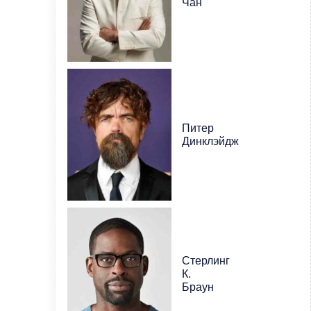
Чан
Питер
Динклэйдж
Стерлинг
К.
Браун