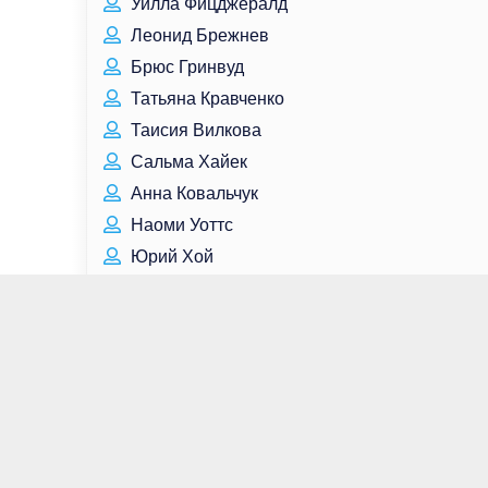
Уилла Фицджералд
Леонид Брежнев
Брюс Гринвуд
Татьяна Кравченко
Таисия Вилкова
Сальма Хайек
Анна Ковальчук
Наоми Уоттс
Юрий Хой
Михаил Лабковский
Холли Вэлэнс
Рахул Коли
Кто родился сегодня
Кто умер сегодня
Для связи:
contact@great-peoples.ru
Все права защищены © Great-Peoples.Ru -