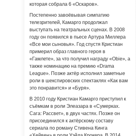
которая собрала 6 «Оскаров».
Постепенно завоёвывая симпатию
телезрителей, Камарго продолжал
выступать на театральных сценах. В 2008
году он появился в пьесе Артура Миллера
«Все мои сыновья». Год спустя Кристиан
примерил образ главного героя в
«Гамлете», за что получил награду «Obie», а
также номинацию на премию «Drama
League». Позже актёр исполнил заметные
роли в шекспировских спектаклях «Как вам
это понравится» и «Буря».
В 2010 году Кристиан Камарго приступил к
съёмкам в роли Элеазара в «Сумерках.
Сага: Рассвет», в двух частях. Позже он
присоединился к актёрскому составу
сериала по роману Стивена Кинга
«Хейвен» в роли Уэйда Крокера. В 2014