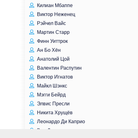
Килиан Мбаппе
Виктор Неженец
Рэйчел Вайс
Мартин Старр
Финн Уиттрок
Ан Бо Хён
Анатолий Цой
Валентин Распутин
Виктор Игнатов
Майкл Шэнкс
Мэгги Бейрд
Элвис Пресли
Никита Хрущёв
Леонардо Ди Каприо
Вин Дизель