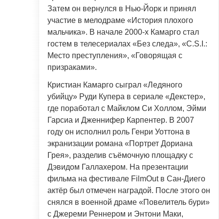
Затем он вернулся в Нью-Йорк и принял
участие в мелодраме «История плохого
мальчика». В начале 2000-х Камарго стал
гостем в телесериалах «Без следа», «C.S.I.:
Место преступления», «Говорящая с
призраками».
Кристиан Камарго сыграл «Ледяного
убийцу» Руди Купера в сериале «Декстер»,
где поработал с Майклом Си Холлом, Эйми
Гарсиа и Дженнифер Карпентер. В 2007
году он исполнил роль Генри Уоттона в
экранизации романа «Портрет Дориана
Грея», разделив съёмочную площадку с
Дэвидом Галлахером. На презентации
фильма на фестивале FilmOut в Сан-Диего
актёр был отмечен наградой. После этого он
снялся в военной драме «Повелитель бури»
с Джереми Реннером и Энтони Маки,