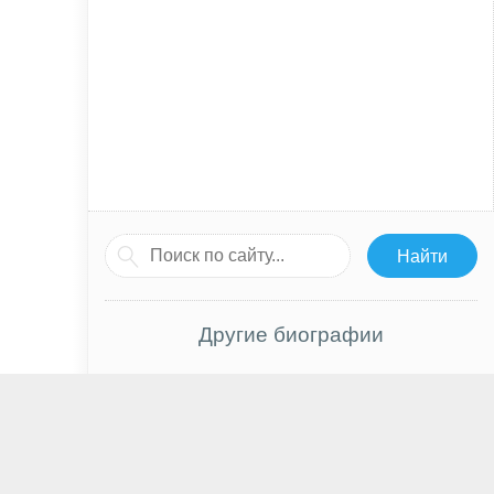
Другие биографии
Питер Койот
У До Хван
Дженнифер Эль
Лела Лорен