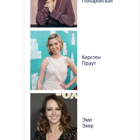
Понаровская
Кирстен
Праут
Эми
Экер