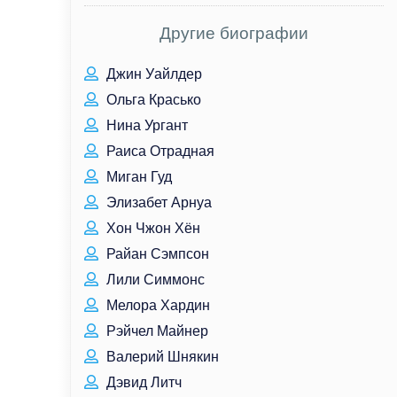
Другие биографии
Джин Уайлдер
Ольга Красько
Нина Ургант
Раиса Отрадная
Миган Гуд
Элизабет Арнуа
Хон Чжон Хён
Райан Сэмпсон
Лили Симмонс
Мелора Хардин
Рэйчел Майнер
Валерий Шнякин
Дэвид Литч