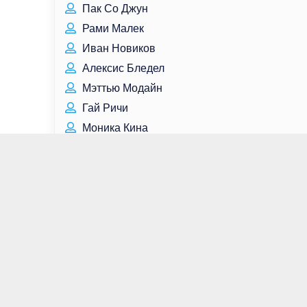
Пак Со Джун
Рами Малек
Иван Новиков
Алексис Бледел
Мэттью Модайн
Гай Ричи
Моника Кина
Том Сайзмор
Трэвис Фиммел
Рахул Коли
Стэнли Туччи
Кто родился сегодня
Кто умер сегодня
Для связи:
contact@great-peoples.ru
Все права защищены © Great-Peoples.Ru -
Великие люди, 2022