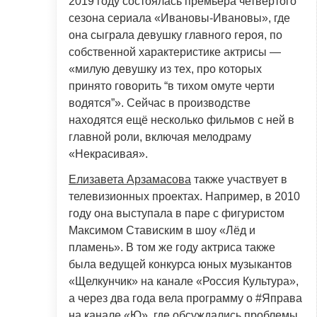
2019 году состоялась премьера четвёртого
сезона сериала «Ивановы-Ивановы», где
она сыграла девушку главного героя, по
собственной характеристике актрисы —
«милую девушку из тех, про которых
принято говорить “в тихом омуте черти
водятся”». Сейчас в производстве
находятся ещё несколько фильмов с ней в
главной роли, включая мелодраму
«Некрасивая».
Елизавета Арзамасова
также участвует в
телевизионных проектах. Например, в 2010
году она выступала в паре с фигуристом
Максимом Стависким в шоу «Лёд и
пламень». В том же году актриса также
была ведущей конкурса юных музыкантов
«Щелкунчик» на канале «Россия Культура»,
а через два года вела программу о #Яправа
на канале «Ю», где обсуждались проблемы