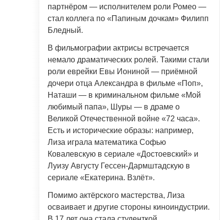
партнёром — исполнителем роли Ромео —
стал коллега по «Папиным дочкам» Филипп
Бледный.
В фильмографии актрисы встречается
немало драматических ролей. Такими стали
роли еврейки Евы Иониной — приёмной
дочери отца Александра в фильме «Поп»,
Наташи — в криминальном фильме «Мой
любимый папа», Шуры — в драме о
Великой Отечественной войне «72 часа».
Есть и исторические образы: например,
Лиза играла математика Софью
Ковалевскую в сериале «Достоевский» и
Луизу Августу Гессен-Дармштадскую в
сериале «Екатерина. Взлёт».
Помимо актёрского мастерства, Лиза
осваивает и другие стороны киноиндустрии.
В 17 лет она стала студенткой