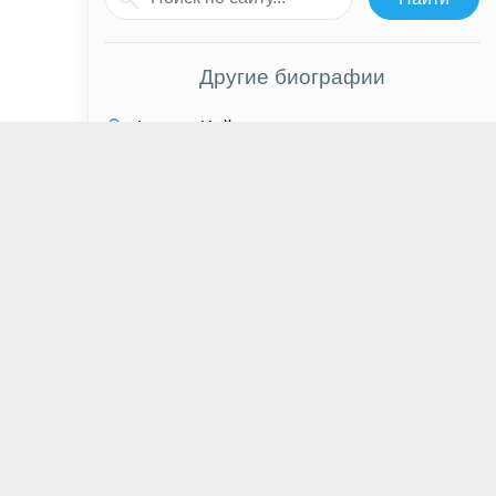
Другие биографии
Фредди Хаймор
Линдси Шоу
Эван Хэндлер
Дэвид Брэдли
Валерий Кипелов
Терри О’Куинн
Стив Чен
Овайн Йомэн
Егор Бероев
Майкл Гэмбон
Майкл Джексон
Виктор Цой