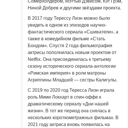
Сомерхолдером, Мэттью Дэвисом, Кэт Грэм,
Ниной Добрев и другими звёздами проекта.
В 2017 году Терессу Лиэн можно было
увидеть в одном из эпизодов научно-
фантастического сериала «Сшиватели», а
также в комедийном фильме «Стать
Бондом». Спустя 2 года фильмография
актрисы пополнилась новым проектом от
Netflix. Она присоединилась к третьему
сезону исторического сериала-антологии
«Римская империя» в роли матроны
Агриппины Младшей — сестры Калигулы.
С 2019 по 2020 год Тересса Лиэн играла
роль Мими Локхарт в спин-оффе к
драматическому сериалу «Дни нашей
жизни». В тот же период она снялась в
нескольких короткометражных фильмах. В
2021 году актриса вновь появилась на