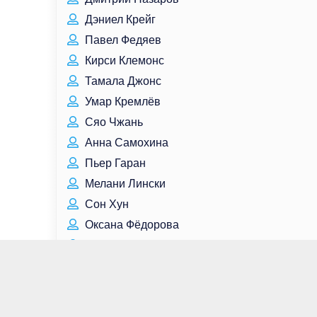
Дэниел Крейг
Павел Федяев
Кирси Клемонс
Тамала Джонс
Умар Кремлёв
Сяо Чжань
Анна Самохина
Пьер Гаран
Мелани Лински
Сон Хун
Оксана Фёдорова
Константин Богомолов
Сет Гиллиам
Скарлетт Хефнер
Антон Гетта