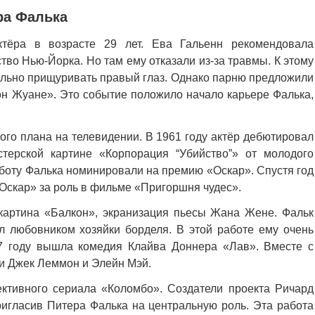
ра Фалька
ёра в возрасте 29 лет. Ева Гальенн рекомендовала
тво Нью-Йорка. Но там ему отказали из-за травмы. К этому
ильно прищуривать правый глаз. Однако парню предложили
он Жуане». Это событие положило начало карьере Фалька,
ого плана на телевидении. В 1961 году актёр дебютировал
терской картине «Корпорация “Убийство”» от молодого
аботу Фалька номинировали на премию «Оскар». Спустя год
Оскар» за роль в фильме «Пригоршня чудес».
 картина «Балкон», экранизация пьесы Жана Жене. Фальк
л любовником хозяйки борделя. В этой работе ему очень
67 году вышла комедия Клайва Доннера «Лав». Вместе с
и Джек Леммон и Элейн Мэй.
ктивного сериала «Коломбо». Создатели проекта Ричард
ригласив Питера Фалька на центральную роль. Эта работа