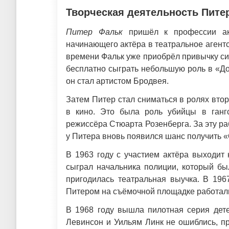
Творческая деятельность Пите
Питер Фальк
пришёл к профессии акт
начинающего актёра в театральное агентс
времени Фальк уже приобрёл привычку с
бесплатно сыграть небольшую роль в «Д
он стал артистом Бродвея.
Затем Питер стал сниматься в ролях втор
в кино. Это была роль убийцы в гангс
режиссёра Стюарта Розенберга. За эту р
у Питера вновь появился шанс получить «
В 1963 году с участием актёра выходит
сыграл начальника полиции, который бы
пригодилась театральная выучка. В 19
Питером на съёмочной площадке работал
В 1968 году вышла пилотная серия дете
Левинсон и Уильям Линк не ошиблись, п