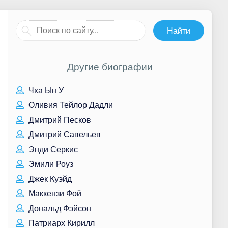
Другие биографии
Чха Ын У
Оливия Тейлор Дадли
Дмитрий Песков
Дмитрий Савельев
Энди Серкис
Эмили Роуз
Джек Куэйд
Маккензи Фой
Дональд Фэйсон
Патриарх Кирилл