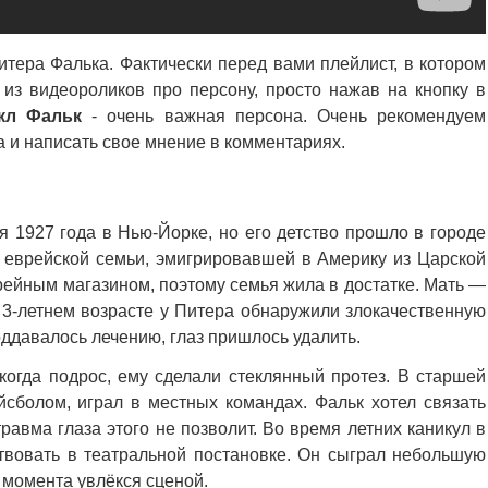
тера Фалька. Фактически перед вами плейлист, в котором
из видеороликов про персону, просто нажав на кнопку в
кл Фальк
- очень важная персона. Очень рекомендуем
а и написать свое мнение в комментариях.
 1927 года в Нью-Йорке, но его детство прошло в городе
з еврейской семьи, эмигрировавшей в Америку из Царской
ерейным магазином, поэтому семья жила в достатке. Мать —
 3-летнем возрасте у Питера обнаружили злокачественную
оддавалось лечению, глаз пришлось удалить.
когда подрос, ему сделали стеклянный протез. В старшей
йсболом, играл в местных командах. Фальк хотел связать
равма глаза этого не позволит. Во время летних каникул в
ствовать в театральной постановке. Он сыграл небольшую
 момента увлёкся сценой.