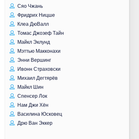
Сяо Чжань
Фридрих Ницше
Клеа ДюВалл
Томас Джозеф Тайн
Майкл Эклунд
Мэттью Макконахи
Энни Вершинг
Ивонн Страховски
Михаил Дегтярёв
Майкл Шин
Спенсер Лок
Нам Джи Хён
Василина Юсковец
Дрю Ван Эккер