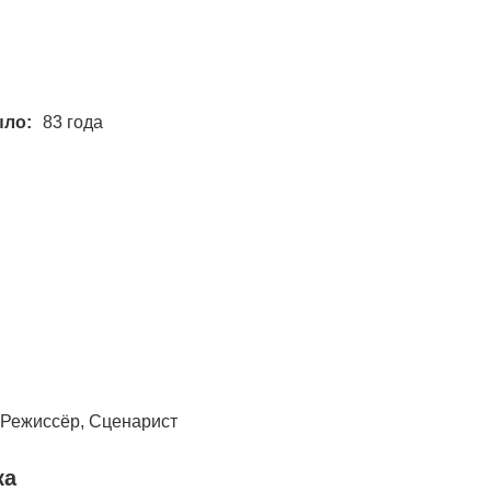
ыло:
83 года
 Режиссёр, Сценарист
ка