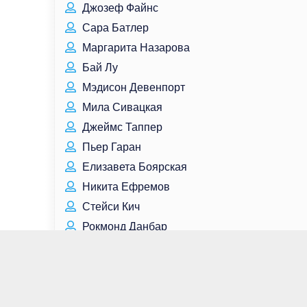
Джозеф Файнс
Сара Батлер
Маргарита Назарова
Бай Лу
Мэдисон Девенпорт
Мила Сивацкая
Джеймс Таппер
Пьер Гаран
Елизавета Боярская
Никита Ефремов
Стейси Кич
Рокмонд Данбар
Василий Шукшин
Скотт Коэн
Щин Хе Сон
Евгений Попов