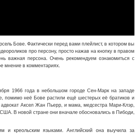
сель Бове. Фактически перед вами плейлист, в котором вы
деороликов про персону, просто нажав на кнопку в правом
нь важная персона. Очень рекомендуем ознакомиться с
ое мнение в комментариях.
ября 1966 года в небольшом городе Сен-Марк на западе
е, помимо неё Бове растили ещё шестерых её братиков и
, адвокат Аксел Жан Пьерр, и мама, медсестра Мари-Клэр,
 США. В новой стране они вначале обосновались в Пибоди,
им и креольским языками. Английский она выучила за