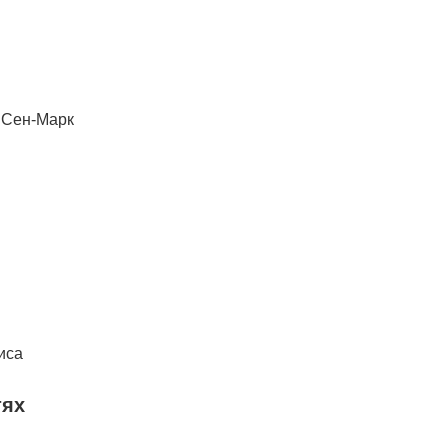
. Сен-Марк
иса
тях