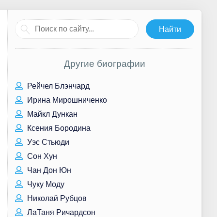
Другие биографии
Рейчел Блэнчард
Ирина Мирошниченко
Майкл Дункан
Ксения Бородина
Уэс Стьюди
Сон Хун
Чан Дон Юн
Чуку Моду
Николай Рубцов
ЛаТаня Ричардсон