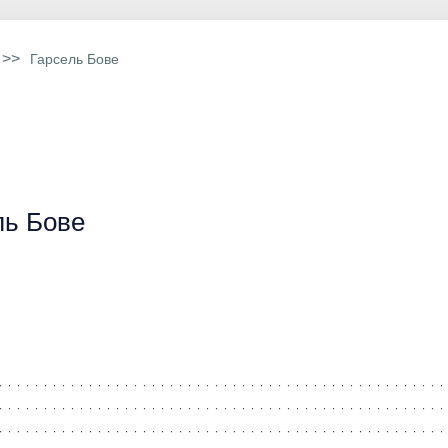
>>
Гарсель Бове
ль Бове