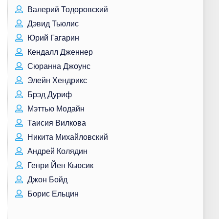
Валерий Тодоровский
Дэвид Тьюлис
Юрий Гагарин
Кендалл Дженнер
Сюранна Джоунс
Элейн Хендрикс
Брэд Дуриф
Мэттью Модайн
Таисия Вилкова
Никита Михайловский
Андрей Колядин
Генри Йен Кьюсик
Джон Бойд
Борис Ельцин