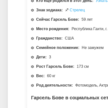
Кто еще родился в этот день:
Узнать
Знак зодиака:
♐
Стрелец
Сейчас Гарсель Бове:
59 лет
Место рождения:
Республика Гаити, г
Гражданство:
США
Семейное положение:
Не замужем
Дети:
3
Рост Гарсель Бове:
173 см
Вес:
60 кг
Род деятельности:
Фотомодель, Актр
Гарсель Бове в социальных се