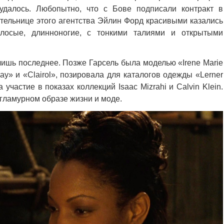
удалось. Любопытно, что с Бове подписали контракт в
вательнице этого агентства Эйлин Форд красивыми казались
олосые, длинноногие, с тонкими талиями и открытыми
 лишь последнее. Позже Гарсель была моделью «Irene Marie
y» и «Clairol», позировала для каталогов одежды «Lerner
частие в показах коллекций Isaac Mizrahi и Calvin Klein.
гламурном образе жизни и моде.