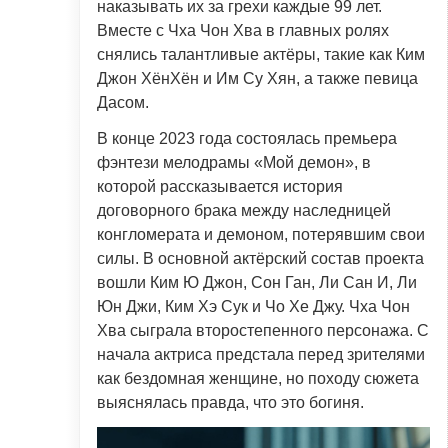
наказывать их за грехи каждые 99 лет.
Вместе с Чха Чон Хва в главных ролях
снялись талантливые актёры, такие как Ким
Джон ХёнХён и Им Су Хян, а также певица
Дасом.
В конце 2023 года состоялась премьера
фэнтези мелодрамы «Мой демон», в
которой рассказывается история
договорного брака между наследницей
конгломерата и демоном, потерявшим свои
силы. В основной актёрский состав проекта
вошли Ким Ю Джон, Сон Ган, Ли Сан И, Ли
Юн Джи, Ким Хэ Сук и Чо Хе Джу. Чха Чон
Хва сыграла второстепенного персонажа. С
начала актриса предстала перед зрителями
как бездомная женщине, но походу сюжета
выяснялась правда, что это богиня.