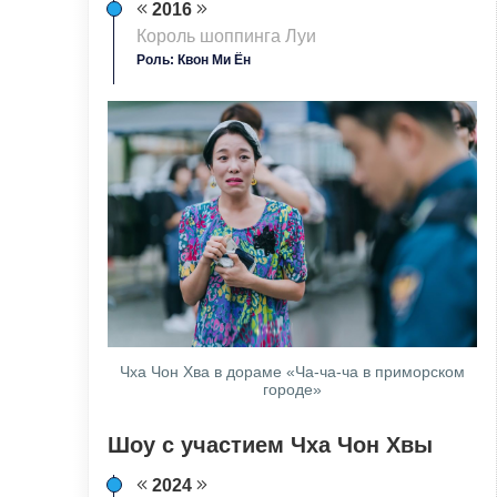
2016
Король шоппинга Луи
Роль: Квон Ми Ён
Чха Чон Хва в дораме «Ча-ча-ча в приморском
городе»
Шоу с участием Чха Чон Хвы
2024