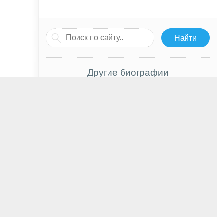
Другие биографии
Муса Джалиль
Жанна Фриске
Джин Уайлдер
Ли Тергесен
Ирина Аллегрова
Григорий Аникеев
Рене О’Коннор
Мирей Инос
Александра Ребенок