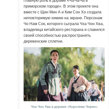
главную роль в дораме «Ча-ча-ча в
приморском городе». В этом проекте она
вместе с Щин Мин А и Ким Сон Хо создала
неповторимую химию на экране. Персонаж
Чо Нам Сок, которого сыграла Чха Чон Хва,
владелица китайского ресторана и славился
своей способностью распространять
деревенские сплетни.
Чха Чон Хва в дораме «Королева Чорин»