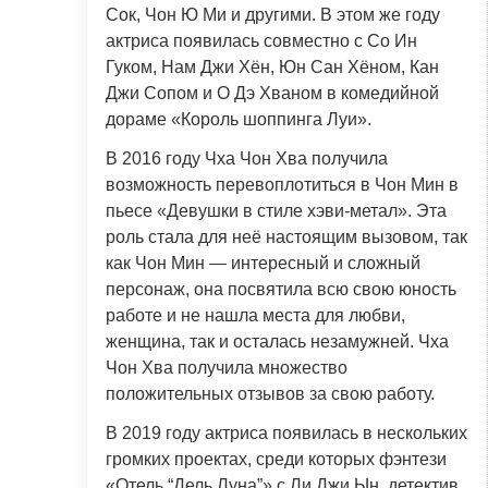
Сок, Чон Ю Ми и другими. В этом же году
актриса появилась совместно с Со Ин
Гуком, Нам Джи Хён, Юн Сан Хёном, Кан
Джи Сопом и О Дэ Хваном в комедийной
дораме «Король шоппинга Луи».
В 2016 году Чха Чон Хва получила
возможность перевоплотиться в Чон Мин в
пьесе «Девушки в стиле хэви-метал». Эта
роль стала для неё настоящим вызовом, так
как Чон Мин — интересный и сложный
персонаж, она посвятила всю свою юность
работе и не нашла места для любви,
женщина, так и осталась незамужней. Чха
Чон Хва получила множество
положительных отзывов за свою работу.
В 2019 году актриса появилась в нескольких
громких проектах, среди которых фэнтези
«Отель “Дель Луна”» c Ли Джи Ын, детектив