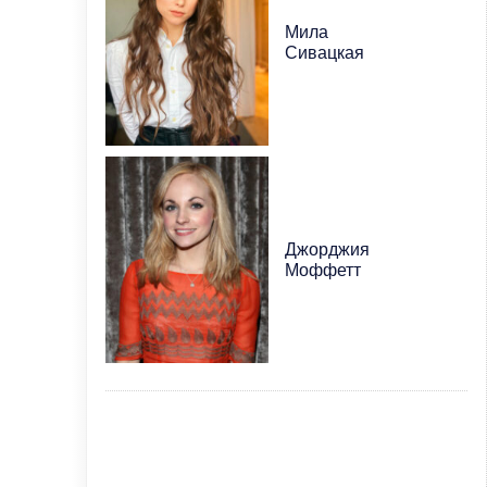
Мила
Сивацкая
Джорджия
Моффетт