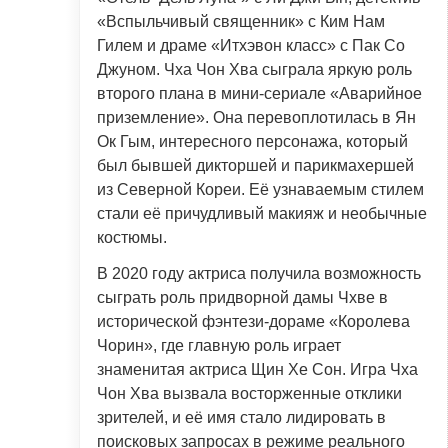
«Вспыльчивый священник» с Ким Нам
Гилем и драме «Итхэвон класс» с Пак Со
Джуном. Чха Чон Хва сыграла яркую роль
второго плана в мини-сериале «Аварийное
приземление». Она перевоплотилась в Ян
Ок Гым, интересного персонажа, который
был бывшей дикторшей и парикмахершей
из Северной Кореи. Её узнаваемым стилем
стали её причудливый макияж и необычные
костюмы.
В 2020 году актриса получила возможность
сыграть роль придворной дамы Чхве в
исторической фэнтези-дораме «Королева
Чорин», где главную роль играет
знаменитая актриса Щин Хе Сон. Игра Чха
Чон Хва вызвала восторженные отклики
зрителей, и её имя стало лидировать в
поисковых запросах в режиме реального