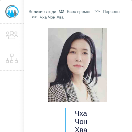
>>
Великие люди
Всех времен
Персоны
>>
Чха Чон Хва
Чха
Чон
Хва