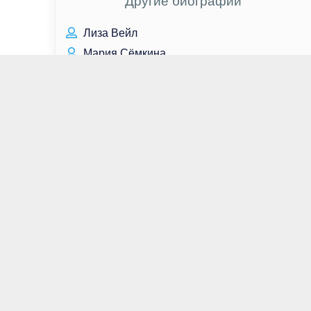
Другие биографии
Лиза Вейл
Мария Сёмкина
Николас Холт
Пак Соломон
Джакомо Челентано
Василий Сигарев
Рэпер Нас
Урсула Корберо
Кевин Спейси
Ли Сын Ги
Ирина Безрукова
Фил Данстер
Чо Ин Сон
Джейсон Стэйтем